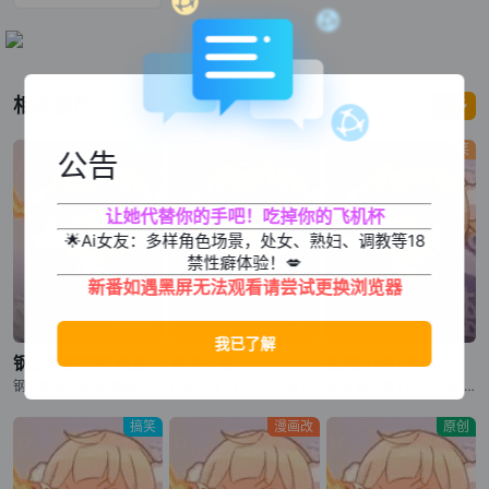
相关影片
更多
热血
原创
搞笑
公告
让她代替你的手吧！吃掉你的飞机杯
🌟Ai女友：多样角色场景，处女、熟妇、调教等18
禁性癖体验！💋
新番如遇黑屏无法观看请尝试更换浏览器
已完结
第1集
已完结
钢之炼金术师 叹息之丘的圣星
铃芽之旅
银魂 THE FINAL
钢之炼金术师 米洛斯的圣星 / Fullmetal Alchemist: The Sacred Star of Milos / Fullmetal Alchemist: The Sacred Star of the Walling Hill / Hagane no Renkinjutsushi: Milos no Seinaru Hoshi
铃芽户缔 / 铃芽的门锁 / Suzume no Tojimari
银魂 最终篇 / Gintama: THE FINAL / Gintama: THE VERY FINAL
搞笑
漫画改
原创