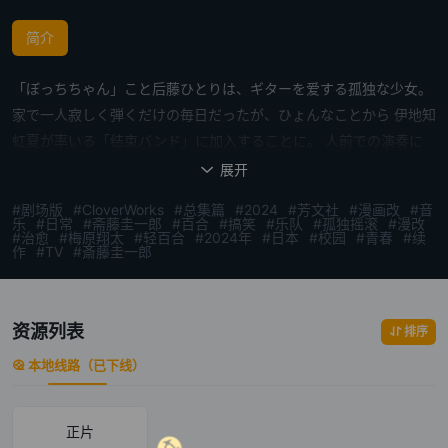
简介
「ぼっちちゃん」こと后藤ひとりは、ギターを爱する孤独な少女。
家で一人寂しく弾くだけの毎日だったが、ひょんなことから 伊地知
虹夏が率いる「结束バンド」に加入することに。 人前での演奏に
不惯れな后藤は、立派なバンドマンになれるのか――
展开

#剧场版
#CloverWorks
#总集篇
#2024
#芳文社
#漫画改
#音
乐
#日常
#斋藤圭一郎
#百合
#搞笑
#乐队
#孤独摇滚
#漫改
#治愈
#梅原翔太
#轻百合
#2024年
#日本
#校园
#青春
#续
作
#TV
#斎藤圭一郎
资源列表
排序
本地线路（已下线）
正片