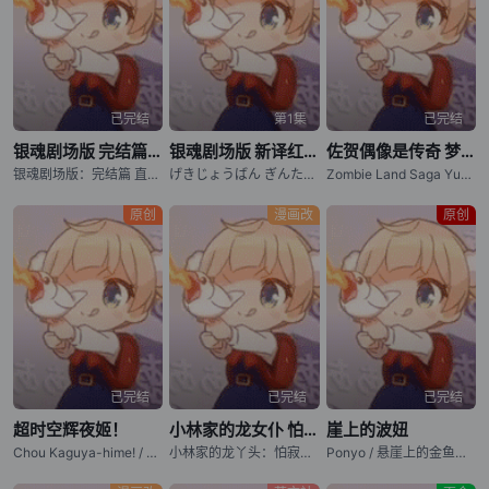
已完结
第1集
已完结
银魂剧场版 完结篇 万事屋永不落
银魂剧场版 新译红樱篇
佐贺偶像是传奇 梦想银河乐园
银魂剧场版：完结篇 直到永远的万事屋 / 银魂完结篇剧场版：永远的万事屋(港) / Gintama: The Movie: The Final Chapter: Be Forever Yorozuya / Gekijouban Gintama Kanketsuhen: Yorozuya yo Eien Nare
げきじょうばん ぎんたま しんやくべにざくらへん
Zombie Land Saga Yumeginga Paradise
原创
漫画改
原创
已完结
已完结
已完结
超时空辉夜姬！
小林家的龙女仆 怕寂寞的龙
崖上的波妞
Chou Kaguya-hime! / Chou Kaguya hime! / Cosmic Princess Kaguya! / 超时空辉耀姬！
小林家的龙丫头：怕寂寞的龙 / Kobayashi-san Chi no Maid Dragon: Samishigariya no Ryuu
Ponyo / 悬崖上的金鱼姬 / 悬崖上的金鱼公主 / 崖上の波儿