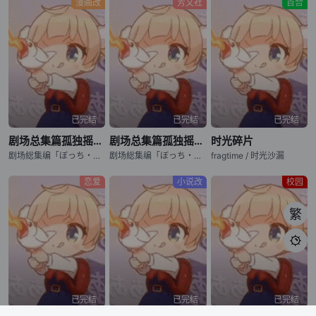
漫画改
芳文社
百合
已完结
已完结
已完结
剧场总集篇孤独摇滚！ Re:Re:
剧场总集篇孤独摇滚！ Re:
时光碎片
剧场総集编「ぼっち・ざ・ろっく！」 后编 / BOCCHI THE ROCK! Recap Part 2
剧场総集编「ぼっち・ざ・ろっく！」 前编 / BOCCHI THE ROCK! Recap Part 1
fragtime / 时光沙漏
恋爱
小说改
校园
繁

已完结
已完结
已完结