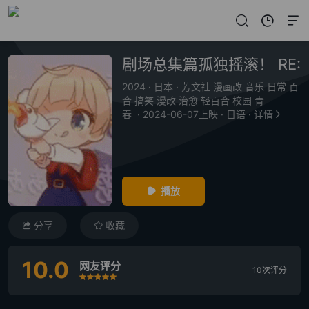
剧场总集篇孤独摇滚！ RE:
2024
·
日本
·
芳文社 漫画改 音乐 日常 百
合 搞笑 漫改 治愈 轻百合 校园 青
春
·
2024-06-07上映
·
日语
·
详情
播放
分享
收藏
10.0
网友评分
10次评分
很差
较差
还行
推荐
力荐