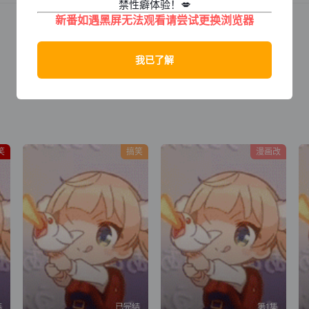
禁性癖体验！💋
新番如遇黑屏无法观看请尝试更换浏览器
笑
搞笑
漫画改
结
已完结
第1集