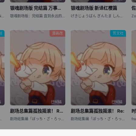
银魂剧场版 完结篇 万事屋永不落
银魂剧场版 新译红樱篇
银魂 最终篇 / Gintama: THE FINAL / Gintama: THE VERY FINAL
银魂剧场版：完结篇 直到永远的万事屋 / 银魂完结篇剧场版：永远的万事屋(港) / Gintama: The Movie: The Final Chapter: Be Forever Yorozuya / Gekijouban Gintama Kanketsuhen: Yorozuya yo Eien Nare
げきじょうばん ぎんたま しんやくべにざくらへん
创
漫画改
芳文社
结
已完结
已完结
剧场总集篇孤独摇滚！ Re:Re:
剧场总集篇孤独摇滚！ Re:
金鱼姬 / 悬崖上的金鱼公主 / 崖上の波儿
剧场総集编「ぼっち・ざ・ろっく！」 后编 / BOCCHI THE ROCK! Recap Part 2
剧场総集编「ぼっち・ざ・ろっく！」 前编 / BOCCHI THE ROCK! Recap Part 1
fr