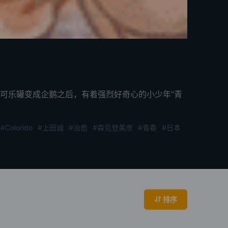
藏
可乐罐变成企鹅之后，有着强烈好奇心的小少年“青
#Colorido
#上田诚
#治愈
#森见登美彦
#青春
#日本
排序