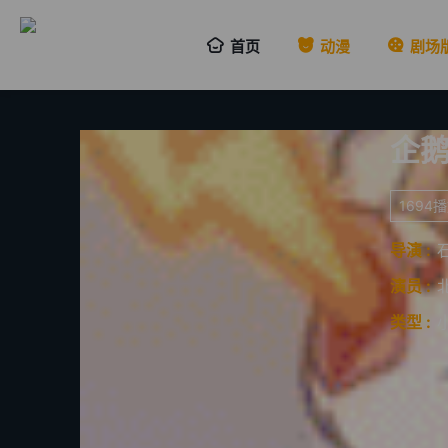
首页
动漫
剧场
企
1694
导演 :
演员 :
类型 :