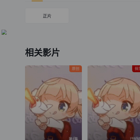
正片
相关影片
原创
搞
第1集
已完