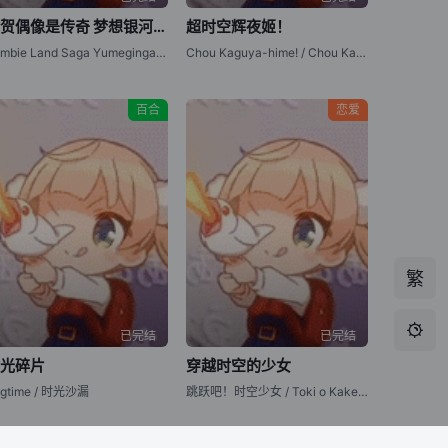
佐贺偶像是传奇 梦想银河乐园
超时空辉夜姬！
Zombie Land Saga Yumeginga Paradise
Chou Kaguya-hime! / Chou Kaguya hime! / Cosmic Princess Kaguya! / 超时空辉耀姬！
百合
恋爱
繁

已完结
已完结
时光碎片
穿越时空的少女
agtime / 时光沙漏
跳跃吧！时空少女 / Toki o Kakeru Shōjo / The Girl Who Leapt Through Time