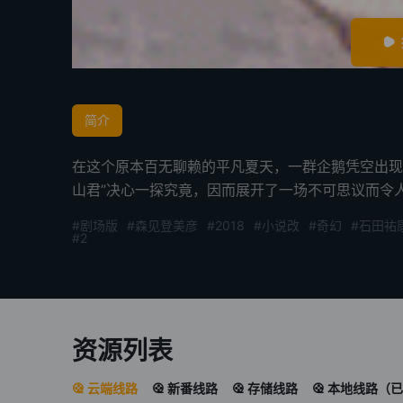
简介
在这个原本百无聊赖的平凡夏天，一群企鹅凭空出现
山君”决心一探究竟，因而展开了一场不可思议而令
#剧场版
#森见登美彦
#2018
#小说改
#奇幻
#石田祐
#2
资源列表
云端线路
新番线路
存储线路
本地线路（已