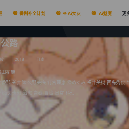
版
番剧补全计划
💋 Ai女友
Ai魅魔
更
鹅公路
播放
2018
日本
石田祐康
北香那
苍井优
久野美咲
钉宫理恵
潘めぐみ
福井美树
西岛秀俊
竹
小说改
奇幻
治愈
青春
冒险
日常
科幻