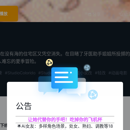
播放
分享
收
在没有海的住宅区又凭空消失。在目睹了牙医助手姐姐所投掷的
人难忘的夏季冒险。
康
#StudioColorido
#Studio_Colorido
#轻小说改
#轻改
#动画电影
公告
让她代替你的手吧！吃掉你的飞机杯
下线）
🌟Ai女友：多样角色场景，处女、熟妇、调教等18