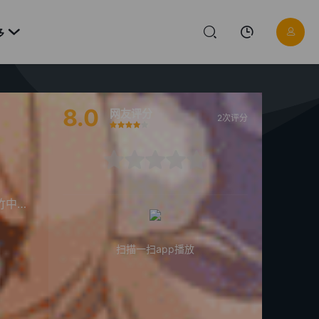

多
8.0
网友评分
2次评分
很差
较差
还行
推荐
力荐
很差
较差
还行
推荐
力荐
中直人
扫描一扫app播放