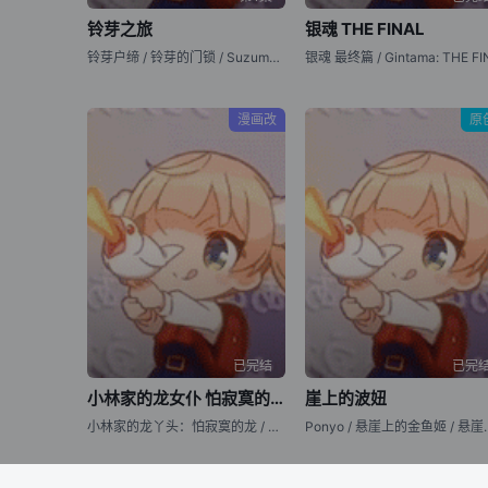
铃芽之旅
银魂 THE FINAL
铃芽户缔 / 铃芽的门锁 / Suzume no Tojimari
漫画改
原
已完结
已完
小林家的龙女仆 怕寂寞的龙
崖上的波妞
小林家的龙丫头：怕寂寞的龙 / Kobayashi-san Chi no Maid Dragon: Samishigariya no Ryuu
Ponyo / 悬崖上的