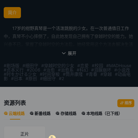
简介
17岁的绀野真琴是一个活泼跳脱的少女。在一次普通值日工作
中，真琴不小心摔倒了，自此她发现自己拥有了穿越时空的能力。她
兴奋不已，掌握了穿越时空的方法后，她经常用这个方法去解决生活
中许多令她十分困扰的事。 喜欢棒球的真琴与同班的两名男生千
展开

昭与功介有着共同爱好。一天，与她本是好朋友的千昭突然向她表达
#剧场版
#细田守
#穿越时空的少女
#恋爱
#校园
#MADHouse
爱意，手足无措的她再次穿越时空，希望可以躲避这件事的发生。但
#贞本义行
#2006
#治愈
#治愈系
#科幻
#泪腺崩坏
#小说改
#时をかける少女
#时间穿梭
#筒井康隆
#青春
#穿越
#动画电
没想到，千昭会跟同学友梨在一起，而友梨也一直喜欢千昭。此时，
影
#日本
#原创
#细田守
#2
暗恋功介的果穗误以为真琴是功介的女友。 为了帮忙解决朋友的
问题，真琴不断以同样的方法回到过去。她突然发现自己手臂上的数
字原来是穿越时空的次数，次数变得越来越少，与此同时，她也发现
资源列表
排序
了千昭的秘密……
云端线路
新番线路
存储线路
本地线路（已下线）
正片