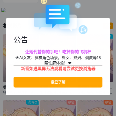
相关影片
更多
原创
搞笑
搞笑
公告
让她代替你的手吧！吃掉你的飞机杯
🌟Ai女友：多样角色场景，处女、熟妇、调教等18
禁性癖体验！💋
新番如遇黑屏无法观看请尝试更换浏览器
第1集
已完结
已完结
铃芽之旅
银魂 THE FINAL
银魂剧场版 完结篇 万事屋永不落
铃芽户缔 / 铃芽的门锁 / Suzume no Tojimari
银魂 最终篇 / Gintama: THE FINAL / Gintama: THE VERY FINAL
银魂剧场版：完结篇 直到永远的万事屋 / 银魂完结篇剧场版：永远的万事屋(港) / Gintama: The Movie: The Final Chapter: Be Forever Yorozuya / Gekijouban Gintama Kanketsuhen: Yorozuya yo Eien Nare
漫画改
原创
原创