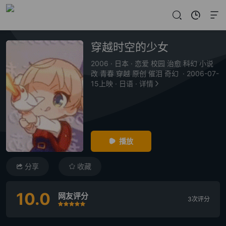
穿越时空的少女
2006
·
日本
·
恋爱 校园 治愈 科幻 小说
改 青春 穿越 原创 催泪 奇幻
·
2006-07-
15上映
·
日语
·
详情
播放
分享
收藏
10.0
网友评分
3次评分
很差
较差
还行
推荐
力荐