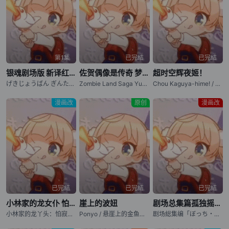
第1集
已完结
已完结
银魂剧场版 新译红樱篇
佐贺偶像是传奇 梦想银河乐园
超时空辉夜姬！
げきじょうばん ぎんたま しんやくべにざくらへん
Zombie Land Saga Yumeginga Paradise
Chou Kaguya-hime! / Chou Kaguya hime! / Cosmic Princess Kaguya! / 超时空辉耀姬！
漫画改
原创
漫画改
已完结
已完结
已完结
小林家的龙女仆 怕寂寞的龙
崖上的波妞
剧场总集篇孤独摇滚！ Re:Re:
小林家的龙丫头：怕寂寞的龙 / Kobayashi-san Chi no Maid Dragon: Samishigariya no Ryuu
Ponyo / 悬崖上的金鱼姬 / 悬崖上的金鱼公主 / 崖上の波儿
剧场総集编「ぼっち・ざ・ろっく！」 后编 / BOCCHI THE ROCK! Recap Part 2