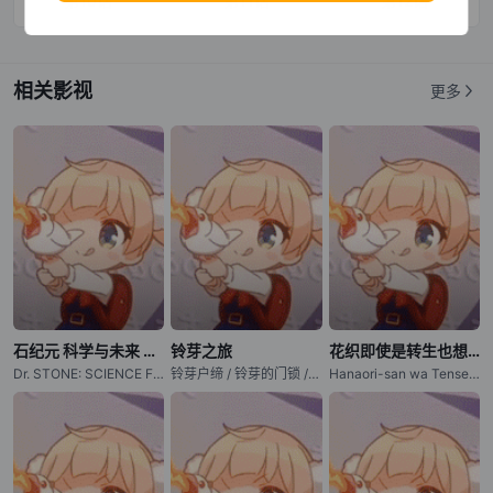
第10话
第11话
第12话
相关影视
更多
石纪元 科学与未来 第3部分
铃芽之旅
花织即使是转生也想打架
Dr. STONE: SCIENCE FUTURE Part 3 / 新石纪 科学与未来 第3部分 / 石纪元 第四季 第3部分 / 新石纪 第四季 第3部分 / Dr. Stone: Science Future 3
铃芽户缔 / 铃芽的门锁 / Suzume no Tojimari
Hanaori-san wa Tensei shitemo Kenka ga Shitai / Hanaori-san Still Wants to Fight in the Next Life / 花织同学转生后还是想干架