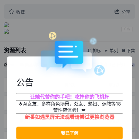


收藏
分享
资源列表
排序
单列
下集



线路
新番线路
存储线路
本地线路（已下线）



12
12
12
12
公告
第1话
第2话
第3话
让她代替你的手吧！吃掉你的飞机杯
第4话
第5话
第6话
🌟Ai女友：多样角色场景，处女、熟妇、调教等18
禁性癖体验！💋
新番如遇黑屏无法观看请尝试更换浏览器
第7话
第8话
第9话