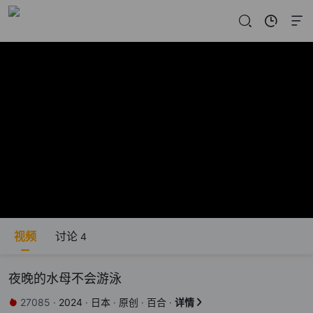
视频
讨论
4
夜晚的水母不会游泳
27085
·
2024
·
日本
·
原创
·
百合
·
详情

