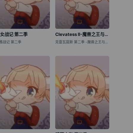
女战记 第二季
Clevatess II-魔兽之王与虚假的勇者传承-
雅战记 第二季
克雷瓦提斯 第二季 -魔兽之王与虚伪的勇者传承- / クレバテス-魔獣の王と赤子と尸の勇者- 第2期 / 克雷瓦提斯-魔兽之王与婴儿与尸之勇者- 第二季 / Clevatess: Majuu no Ou to Akago to Shikabane no Yuusha Season 2 / Clevatess Season 2