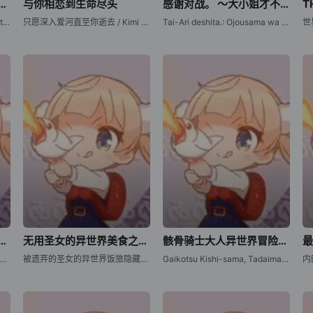
圣女今天也无意识地释放力量
与你相恋到生命尽头
感谢对战。 ～大小姐才不玩格斗游戏～
The Oblivious Saint Can't Contain Her Power: Forget My Sister! Turns Out I Was the Real Saint All Along!The Oblivious Saint Can't Contain Her Power: Forget My Sister! Turns Out I Was the Real Saint All Along! / Mujikaku Seijo wa Kyou mo Muishiki
只愿深入爱河直至你逝去 / Kimi ga Shinu made Koi wo Shitai / I Want to Love You Till Your Dying Day
Tai-Ari deshita.: Ojousama wa Kakutou Game nante Shinai / Young Ladies Don't Play Fighting Games
清纯可爱美少女，竟是小时候玩在一起的哥儿们
无用圣女的异世界美食之旅 凭借隐藏技能召唤露营车
骸骨骑士大人异世界冒险中 第二季
Tenkou-saki no Seiso Karen na Bishoujo ga, Mukashi Danshi to Omotte Issho ni Asonda Osananajimi Datta Ken / Oh Boy, Was I Wrong About Her
被遗弃的圣女的异世界饭旅隐藏技能召唤了露营车
Gaikotsu Kishi-sama, Tadaima Isekai e Odekake-chuu Season 2 / Skeleton Knight in Another World Season 2