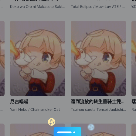
Ryoumin 0-nin Start no Henkyou Ryoushu-sama
Koko wa Ore ni Makasete Saki ni Ike to Itte kara 10-nen ga Tattara Densetsu ni Natteita
Total Eclipse / Muv-Luv ATE / マブラヴ オルタネイティヴ トータル・イクリプス
尼古喵喵
遭到流放的转生重骑士凭借游戏知识大开无双
ome Kaijuu Caraméliser / 少女怪兽焦糖恋心
Yani Neko / Chainsmoker Cat
Tsuihou sareta Tensei Juukishi wa Game Chishiki de Musou suruTsuihou sareta Tensei Juukishi wa Game Chishiki de Musou suru / 被流放的转生重骑士用游戏知识开无双 / 被追放的转生重骑士用游戏知识开无双