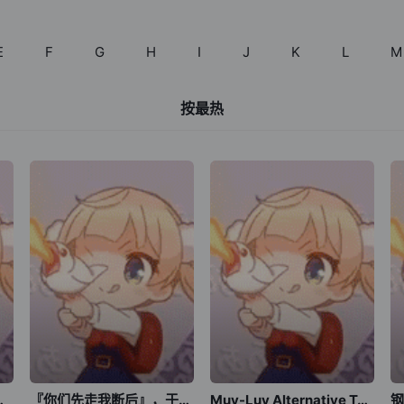
E
F
G
H
I
J
K
L
M
按最热
边境领主大人
『你们先走我断后』，于是10年后我成为了传说
Muv-Luv Alternative Total Eclipse