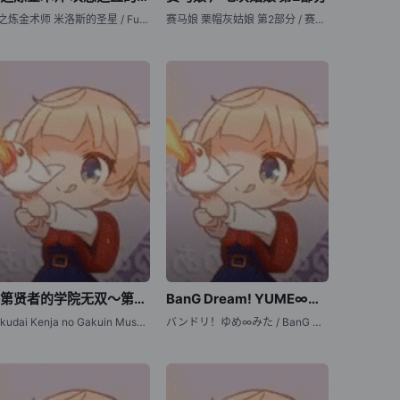
钢之炼金术师 米洛斯的圣星 / Fullmetal Alchemist: The Sacred Star of Milos / Fullmetal Alchemist: The Sacred Star of the Walling Hill / Hagane no Renkinjutsushi: Milos no Seinaru Hoshi
赛马娘 栗帽灰姑娘 第2部分 / 赛马娘 Cinderella Gray 第2部分 / Uma Musume Cinderella Gray Part 2
落第贤者的学院无双～第二次转生的S级开外挂魔术师冒险录～
BanG Dream! YUME∞MITA
Rakudai Kenja no Gakuin Musou: Nidome no Tensei, S-Rank Cheat Majutsushi Boukenroku / 落第贤者的学院无双～第二回转生，S等级作弊魔术师冒险记～
バンドリ！ゆめ∞みた / BanG Dream！梦限大みゅーたいぷ / 梦限大