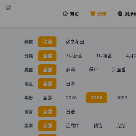
首页
动漫
剧场
动漫
迷之花园
频道
全部
7月新番
1月新番
4月
分类
全部
萝莉
僵尸
泡面番
类型
全部
日本
地区
全部
2025
2024
2023
年份
全部
日语
语言
全部
连载中
预告
完结
版本