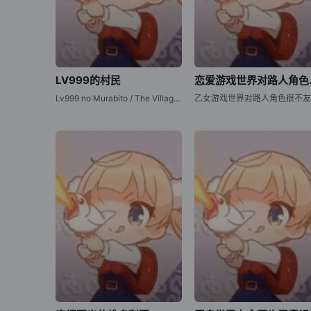
LV999的村民
恋爱游戏
Lv999 no Murabito / The Villager of Level 999