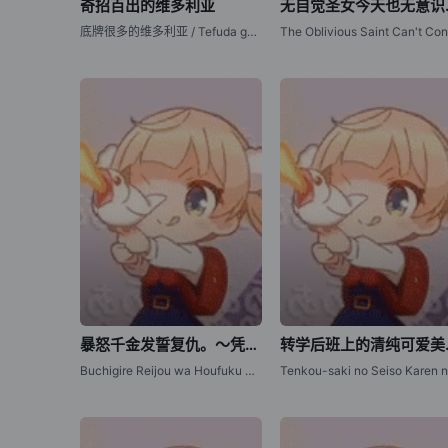
奇招百出的维多利亚
无自觉
底牌很多的维多利亚 / Tefuda ga Oome no Victoria / Victoria of Many Faces
暴怒千金发誓复仇。～凭借魔导书之力打垮祖国～
转学后班上的
Buchigire Reijou wa Houfuku wo Chikaimashita. Madousho no Chikara de Sokoku wo Tatakitsubushimasu / A Livid Lady's Guide to Getting Even: How I Crushed My Homeland with My Mighty Grimoires, The Furious Princess Decided to Take Revenge