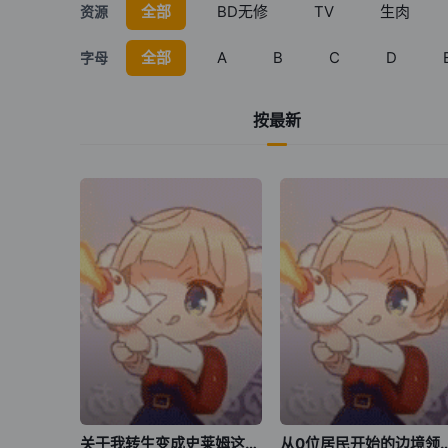
全部
BD无修
TV
生肉
资源
全部
A
B
C
D
字母
按最新
关于我转生变成史莱姆这档事 第四季
从0位居民开始的