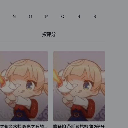
N
O
P
Q
R
S
T
按评分
钢之炼金术师 叹息之丘的圣星
赛马娘 芦毛灰姑娘 第2部分