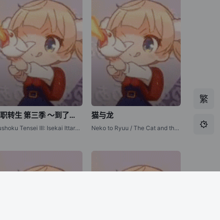
繁
无职转生 第三季 ～到了异世界就拿出真本事～
猫与龙

Mushoku Tensei III: Isekai Ittara Honki Dasu / 无职转生 第三季 ～在异世界认真地活下去～
Neko to Ryuu / The Cat and the Dragon