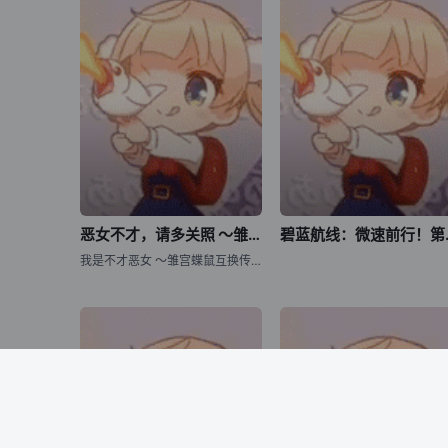
恶女不才，请多关照 ～雏宫蝶鼠换身传～
碧蓝
我是不才恶女 ～雏宫蝶鼠互换传～ / 虽然我是不完美恶女 ～雏宫蝶鼠替换传～ / Though I Am an Inept Villainess: Tale of the Butterfly-Rat Body Swap in the Maiden Court / Futsutsuka na Akujo dewa Gozaimasu ga: Suuguu Chouso Torikae Den