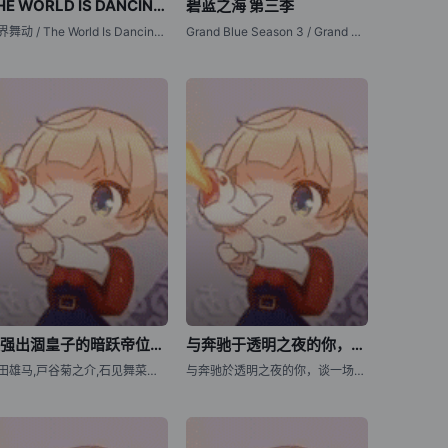
THE WORLD IS DANCING 世界在起舞
碧蓝之海 第三季
世界舞动 / The World Is Dancing / 世界在起舞 / 世界在跳舞
Grand Blue Season 3 / Grand Blue Dreaming Season 3
最强出涸皇子的暗跃帝位争夺
与奔驰于透明之夜的你，谈一场看不见的恋爱。
内田雄马,戸谷菊之介,石见舞菜香,内田真礼,本渡枫,田丸篤志,竹内良太,斎贺みつき,井上和彦,桑原由気,田中正彦
与奔驰於透明之夜的你，谈一场看不见的恋爱。