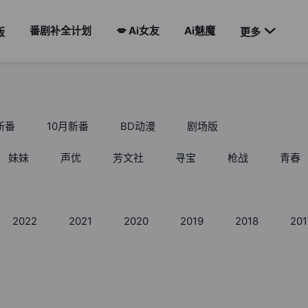
番剧补全计划
💋 Ai女友
Ai魅魔

版
更多
新番
10月新番
BD动漫
剧场版
妹妹
声优
芳文社
寻宝
枪战
青春
2022
2021
2020
2019
2018
201