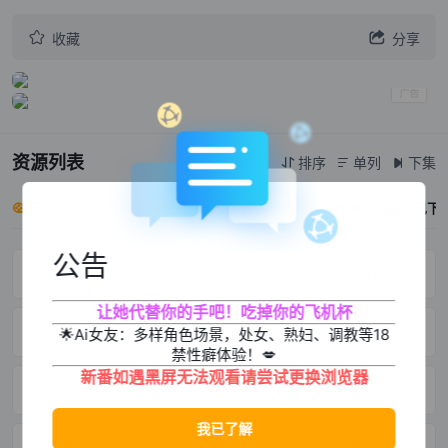


收藏
分享
资源列表
排序
单列
下集



云端线路
新番线路
存储线路
本地线路（已下




12
12
12
公告
第1话
第2话
第3话
让她代替你的手吧！吃掉你的飞机杯
第4话
第5话
第6话
🌟Ai女友：多样角色场景，处女、熟妇、调教等18
禁性癖体验！💋
新番如遇黑屏无法观看请尝试更换浏览器
第7话
第8话
第9话