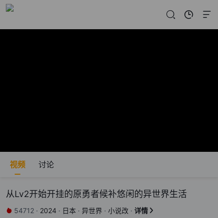
视频
讨论
从Lv2开始开挂的原勇者候补悠闲的异世界生活
54712
·
2024
·
日本
·
异世界
·
小说改
·
详情

