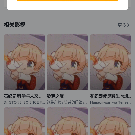
第10话
第11话
第12话
相关影视
更多
石纪元 科学与未来 第3部分
铃芽之旅
花织即使是转生也想打架
Dr. STONE: SCIENCE FUTURE Part 3 / 新石纪 科学与未来 第3部分 / 石纪元 第四季 第3部分 / 新石纪 第四季 第3部分 / Dr. Stone: Science Future 3
铃芽户缔 / 铃芽的门锁 / Suzume no Tojimari
Hanaori-san wa Tensei shitemo Kenka ga Shitai / Hanaori-san Still Wants to Fight in the Next Life / 花织同学转生后还是想干架