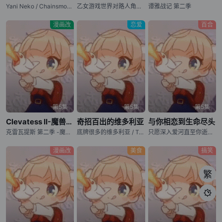
Yani Neko / Chainsmoker Cat
乙女游戏世界对路人角色很不友好 第二季 / 女性向游戏世界对路人角色很不友好 第二季 / Otome Game Sekai wa Mob ni Kibishii Sekai desu 2nd Season / Trapped in a Dating Sim: The World of Otome Games is Tough for Mobs Season 2
谭雅战记 第二季
漫画改
恋爱
百合
第5集
第5集
第5集
Clevatess II-魔兽之王与虚假的勇者传承-
奇招百出的维多利亚
与你相恋到生命尽头
克雷瓦提斯 第二季 -魔兽之王与虚伪的勇者传承- / クレバテス-魔獣の王と赤子と尸の勇者- 第2期 / 克雷瓦提斯-魔兽之王与婴儿与尸之勇者- 第二季 / Clevatess: Majuu no Ou to Akago to Shikabane no Yuusha Season 2 / Clevatess Season 2
底牌很多的维多利亚 / Tefuda ga Oome no Victoria / Victoria of Many Faces
只愿深入爱河直至你逝去 / Kimi ga Shinu made Koi wo Shitai / I Want to Love You Till Your Dying Day
漫画改
美食
搞笑
繁
