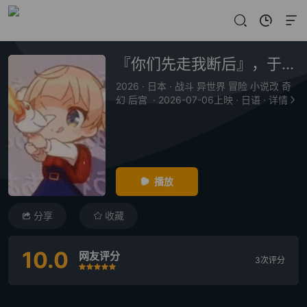
『你们先走我断后』，于是10年后我成为了传说
2026
·
日本
·
战斗 异世界 冒险 小说改 奇
幻 后宫
·
2026-07-06上映
·
日语
·
详情
播放
分享
收藏
10.0
网友评分
3次评分
很差
较差
还行
推荐
力荐