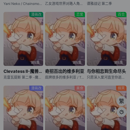
Yani Neko / Chainsmoker Cat
乙女游戏世界对路人角色很不友好 第二季 / 女性向游戏世界对路人角色很不友好 第二季 / Otome Game Sekai wa Mob ni Kibishii Sekai desu 2nd Season / Trapped in a Dating Sim: The World of Otome Games is Tough for Mobs Season 2
谭雅战记 第二季
漫画改
恋爱
百合
第5集
第5集
第5集
Clevatess II-魔兽之王与虚假的勇者传承-
奇招百出的维多利亚
与你相恋到生命尽头
克雷瓦提斯 第二季 -魔兽之王与虚伪的勇者传承- / クレバテス-魔獣の王と赤子と尸の勇者- 第2期 / 克雷瓦提斯-魔兽之王与婴儿与尸之勇者- 第二季 / Clevatess: Majuu no Ou to Akago to Shikabane no Yuusha Season 2 / Clevatess Season 2
底牌很多的维多利亚 / Tefuda ga Oome no Victoria / Victoria of Many Faces
只愿深入爱河直至你逝去 / Kimi ga Shinu made Koi wo Shitai / I Want to Love You Till Your Dying Day
漫画改
美食
搞笑
繁
