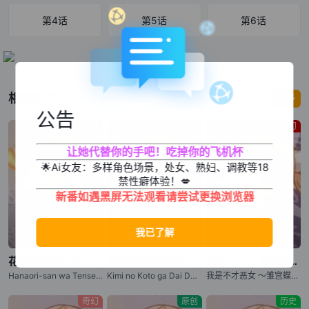
第4话
第5话
第6话
相关影片
更多
公告
恋爱
后宫
奇幻
让她代替你的手吧！吃掉你的飞机杯
🌟Ai女友：多样角色场景，处女、熟妇、调教等18
禁性癖体验！💋
新番如遇黑屏无法观看请尝试更换浏览器
第4集
第29集
第4集
花织即使是转生也想打架
超超超超超喜欢你的100个女朋友 第三季
恶女不才，请多关照 ～雏宫蝶鼠换身传～
Hanaori-san wa Tensei shitemo Kenka ga Shitai / Hanaori-san Still Wants to Fight in the Next Life / 花织同学转生后还是想干架
Kimi no Koto ga Dai Dai Dai Dai Daisuki na 100-nin no Kanojo 3
我是不才恶女 ～雏宫蝶鼠互换传～ / 虽然我是不完美恶女 ～雏宫蝶鼠替换传～ / Though I Am an Inept Villainess: Tale of the Butterfly-Rat Body Swap in the Maiden Court / Futsutsuka na Akujo dewa Gozaimasu ga: Suuguu Chouso Torikae Den
奇幻
原创
历史