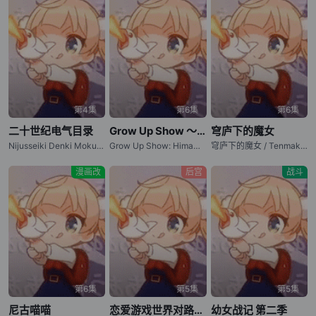
第4集
第6集
第6集
二十世纪电气目录
Grow Up Show ～向日葵马戏团～
穹庐下的魔女
Nijusseiki Denki Mokuroku: Eureka Evrika / Sparks of Tomorrow
Grow Up Show: Himawari no Circus-dan / 成长秀～向日葵马戏团～
穹庐下的魔女 / Tenmaku no Jaadugar / Jaadugar: A Witch in Mongolia
漫画改
后宫
战斗
第6集
第5集
第5集
尼古喵喵
恋爱游戏世界对路人角色很不友好 第二季
幼女战记 第二季