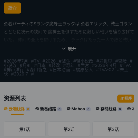
简介
勇者パーティのSランク魔导士ラックは 勇者エリック、戦士ゴラン
とともに次元の狭间で 魔神王を倒すために激しい戦いを繰り広げて
いた。 仲间の全灭を避けるため、 ラックはたった一人で敌と戦い
続ける决意をし叫ぶ。 「ここは俺に任せて先に行け!」 想像を絶す
展开

る孤独な戦いを続け、 ついに魔神王をも倒したラック。 しかし、
#2026年7月
#TV
#2026
#战斗
#轻小说改
#异世界
#冒险
#
彼が元の世界へ帰还した时には 「10年」という歳月が过ぎ、 ラッ
小说改
#月虹
#日本
#轻改
#奇幻
#后宫
#2026年4月
#TVA
#神戸洋行
#森川智之
#日本动画
#梶原岳人
#TVA-02
#未上
クは自らを犠牲に世界を救った大英雄として 伝説となっていた。
映
#2026.7
#
戦いの影响で见た目が若返ったラックは正体を隠し、 かつての仲间
と新たな仲间たちとともに Fランク冒険者ロックとして生きてい
く。
资源列表
排序
云端线路
新番线路
Mahoo
存储线路
本
6
6
6
6
第1话
第2话
第3话