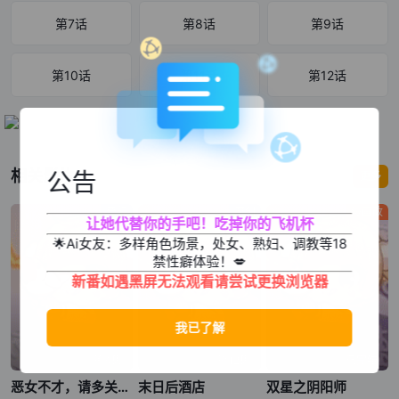
第7话
第8话
第9话
第10话
第11话
第12话
相关影片
公告
更多
奇幻
原创
漫画改
让她代替你的手吧！吃掉你的飞机杯
🌟Ai女友：多样角色场景，处女、熟妇、调教等18
禁性癖体验！💋
新番如遇黑屏无法观看请尝试更换浏览器
第4集
第12集
已完结
恶女不才，请多关照 ～雏宫蝶鼠换身传～
末日后酒店
双星之阴阳师