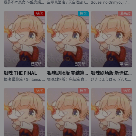
我是不才恶女 ～雏宫蝶鼠互换传～ / 虽然我是不完美恶女 ～雏宫蝶鼠替换传～ / Though I Am an Inept Villainess: Tale of the Butterfly-Rat Body Swap in the Maiden Court / Futsutsuka na Akujo dewa Gozaimasu ga: Suuguu Chouso Torikae Den
启示录酒店 / 天启酒店 / Apocalypse Hotel
Sousei no Onmyouji / Twin Star Exorcists
搞笑
搞笑
漫画改
已完结
已完结
第1集
银魂 THE FINAL
银魂剧场版 完结篇 万事屋永不落
银魂剧场版 新译红樱篇
银魂 最终篇 / Gintama: THE FINAL / Gintama: THE VERY FINAL
银魂剧场版：完结篇 直到永远的万事屋 / 银魂完结篇剧场版：永远的万事屋(港) / Gintama: The Movie: The Final Chapter: Be Forever Yorozuya / Gekijouban Gintama Kanketsuhen: Yorozuya yo Eien Nare
げきじょうばん ぎんたま しんやくべにざくらへん
搞笑
搞笑
搞笑