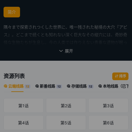
简介
隅々まで探索されつくした世界に、唯一残された秘境の大穴『アビ
ス』。どこまで続くとも知れない深く巨大なその縦穴には、奇妙奇
怪な生物たちが生息し、今の人类では作りえない贵重な遗物が眠っ
ている。｢アビス｣の不可思议に満ちた姿は人々を魅了し、冒険へと
展开

駆り立てた。そうして几度も大穴に挑戦する冒険者たちは、次第に
『探窟家』と呼ばれるようになっていった。アビスの縁に筑かれた
街『オース』に暮らす孤児のリコは、いつか母のような伟大な探窟
资源列表
排序
家になり、アビスの谜を解き明かすことを梦见ていた。ある日、
云端线路
新番线路
存储线路
本地线路（已下
12
12
12
母・ライザの白笛が発见されたことをきっかけに、アビスの奥深く
へ潜ることを决意するリコ。リコに拾われた记忆丧失のロボット・
レグも自分の记忆を探しに一绪に行くことを决意する。
第1话
第2话
第3话
第4话
第5话
第6话