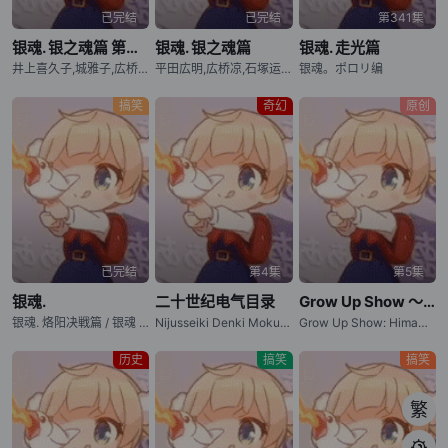
已完结
已完结
第341集
银魂. 银之魂篇 第二季
银魂. 银之魂篇
银魂. 走光篇
井上喜久子,城雅子,広桥凉,三宅健太
平田広明,広桥凉,石塚运昇,比嘉久美子,植田佳奈
银魂。ポロリ编
搞笑
奇幻
原创
已完结
第4集
第5集
银魂.
二十世纪电气目录
Grow Up Show ～向日葵马戏团～
银魂. 烙阳决戦篇 / 银魂 第4期
Nijusseiki Denki Mokuroku: Eureka Evrika / Sparks of Tomorrow
Grow Up Show: Himawari no Circus-dan / 成长秀～向日葵马戏团～
历史
搞笑
搞笑
繁
