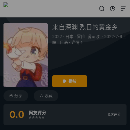
来自深渊 烈日的黄金乡
2022
·
日本
·
冒险 漫画改
·
2022-7-6上
映
·
日语
·
详情
播放
分享
收藏
0.0
网友评分
0次评分
很差
较差
还行
推荐
力荐