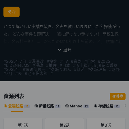
简介
かつて辉かしい実绩を筑き、名声を欲しいままにした名探侦がい
た。 どんな事件も即解决！ 彼に解けない谜はない！ 高校生探
侦、名云桂一郎！ ……だったのは10年以上も前のこと。 腰痛に老
眼、知覚过敏。すまほとは？JKとは？ 辉いていた高校生名探侦
展开

も、今となっては时代に取り残されたおじさんに… 『才能が枯れた
#2025年7月
#漫画改
#搞笑
#TV
#喜剧
#日常
#2025
んじゃない――ただ少し、若さを失っただけさ。』 そんなある日、
#LIDENFILMS
#漫改
#推理
#日本
#五十嵐正邦
#花泽香菜
#2025年
#諏访部顺一
#久城りおん
#颜艺
#久城理音
#悬疑
名云探侦事务所に若さあふれる女子高生、 真白が助手になりたいと
#7月
#表
#池田临太郎
#
押しかけてくる。 どうやら探侦を目指しているそうで……！？ おじ
さん探侦と个性派美少女（自称）JK助手の、 动悸动悸（ドキド
キ）が止まらない日常が今、始まる！
资源列表
排序
云端线路
新番线路
Mahoo
存储线路
12
12
12
12
第1话
第2话
第3话