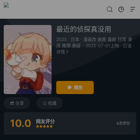
最近的侦探真没用
2025
·
日本
·
漫画改 搞笑 喜剧 日常 漫
改 推理 悬疑
·
2025-07-01上映
·
日语
·
详情
播放
分享
收藏
10.0
网友评分
4次评分
很差
较差
还行
推荐
力荐