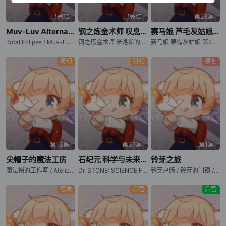
已完结
已完结
第23集
Muv-Luv Alternative Total Eclipse
钢之炼金术师 叹息之丘的圣星
赛马娘 芦毛灰姑娘 第2部分
Total Eclipse / Muv-Luv ATE / マブラヴ オルタネイティヴ トータル・イクリプス
钢之炼金术师 米洛斯的圣星 / Fullmetal Alchemist: The Sacred Star of Milos / Fullmetal Alchemist: The Sacred Star of the Walling Hill / Hagane no Renkinjutsushi: Milos no Seinaru Hoshi
赛马娘 栗帽灰姑娘 第2部分 / 赛马娘 Cinderella Gray 第2部分 / Uma Musume Cinderella Gray Part 2
奇幻
科幻
原创
第13集
第37集
第1集
尖帽子的魔法工房
石纪元 科学与未来 第3部分
铃芽之旅
魔法帽的工作室 / Atelier of Witch Hat / Witch Hat Atelier / Tongari Boushi no Atelier
Dr. STONE: SCIENCE FUTURE Part 3 / 新石纪 科学与未来 第3部分 / 石纪元 第四季 第3部分 / 新石纪 第四季 第3部分 / Dr. Stone: Science Future 3
铃芽户缔 / 铃芽的门锁 / Suzume no Tojimari
恋爱
后宫
后宫