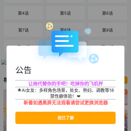
第4话
第5话
第6话
第7话
第8话
第9话
第10话
第11话
第12话
公告
相关影片
更多
让她代替你的手吧！吃掉你的飞机杯
🌟Ai女友：多样角色场景，处女、熟妇、调教等18
机战
热血
运动
禁性癖体验！💋
新番如遇黑屏无法观看请尝试更换浏览器