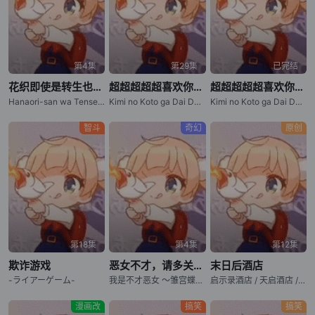
第4集
第29集
已完结
花织即使是转生也想打架
超超超超超喜欢你的100个女朋友 第三季
超超超超超喜欢你的100个女朋友 第二季
Hanaori-san wa Tensei shitemo Kenka ga Shitai / Hanaori-san Still Wants to Fight in the Next Life / 花织同学转生后还是想干架
Kimi no Koto ga Dai Dai Dai Dai Daisuki na 100-nin no Kanojo 3
Kimi no Koto ga Dai Dai Dai Dai Daisuki na Hyakunin no Kanojo (2025) / The 100 Girlfriends Who Really, Really, Really, Really, Really Love You (2025) / Kimi no Koto ga Dai Dai Dai Dai Daisuki na 100-nin no Kanojo 2 / The 100 Girlfriends Who Really, Really
智斗
奇幻
原创
第18集
第4集
第12集
欺诈游戏
恶女不才，请多关照 ～雏宫蝶鼠换身传～
末日后酒店
-ライアーゲーム-
我是不才恶女 ～雏宫蝶鼠互换传～ / 虽然我是不完美恶女 ～雏宫蝶鼠替换传～ / Though I Am an Inept Villainess: Tale of the Butterfly-Rat Body Swap in the Maiden Court / Futsutsuka na Akujo dewa Gozaimasu ga: Suuguu Chouso Torikae Den
启示录酒店 / 天启酒店 / Apocalypse Hotel
漫画改
搞笑
搞笑